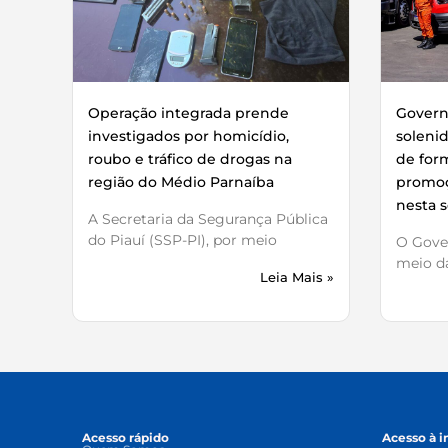
Operação integrada prende
Governo
investigados por homicídio,
soleni
roubo e tráfico de drogas na
de for
região do Médio Parnaíba
promoç
nesta s
A Secretaria da Segurança Pública
do Piauí (SSP-PI), por meio
O Gover
meio da
Leia Mais »
Acesso rápido
Acesso à 