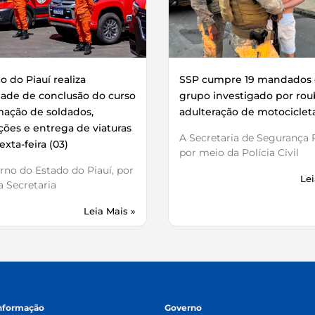
 do Piauí realiza
SSP cumpre 19 mandados 
dade de conclusão do curso
grupo investigado por rou
mação de soldados,
adulteração de motociclet
ões e entrega de viaturas
A Secretaria de Segurança P
exta-feira (03)
por meio da Polícia Civil
no do Estado do Piauí, por
Lei
 Secretaria
Leia Mais »
informação
Governo