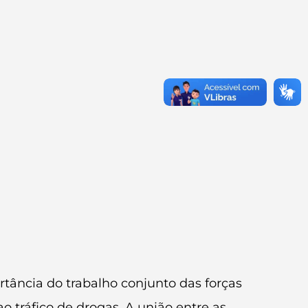
tância do trabalho conjunto das forças
 tráfico de drogas. A união entre as