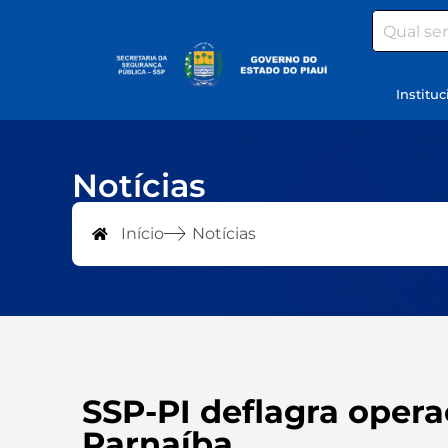
Search
Instituc
Notícias
Início
Notícias
SSP-PI deflagra opera
Parnaíba