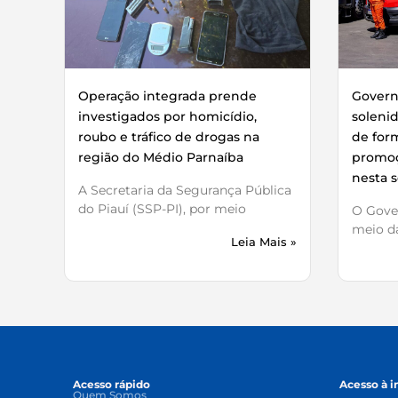
Operação integrada prende
Governo
investigados por homicídio,
soleni
roubo e tráfico de drogas na
de for
região do Médio Parnaíba
promoç
nesta s
A Secretaria da Segurança Pública
do Piauí (SSP-PI), por meio
O Gover
meio da
Leia Mais »
Acesso rápido
Acesso à 
Quem Somos