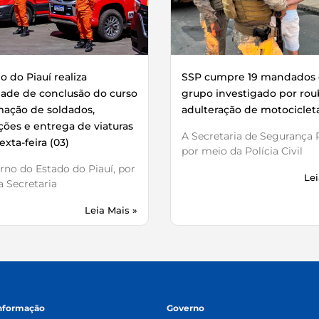
 do Piauí realiza
SSP cumpre 19 mandados 
dade de conclusão do curso
grupo investigado por rou
mação de soldados,
adulteração de motociclet
ões e entrega de viaturas
A Secretaria de Segurança P
exta-feira (03)
por meio da Polícia Civil
no do Estado do Piauí, por
Lei
 Secretaria
Leia Mais »
informação
Governo