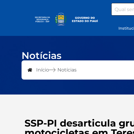
Search
Instituc
Notícias
Início
Notícias
SSP-PI desarticula gr
motocicletas em Tere