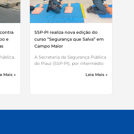
contra
SSP-PI realiza nova edição do
bo e
curso “Segurança que Salva” em
as
Campo Maior
ública,
A Secretaria da Segurança Pública
do Piauí (SSP-PI), por intermédio
a Mais »
Leia Mais »