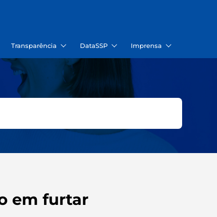
Transparência
DataSSP
Imprensa
o em furtar