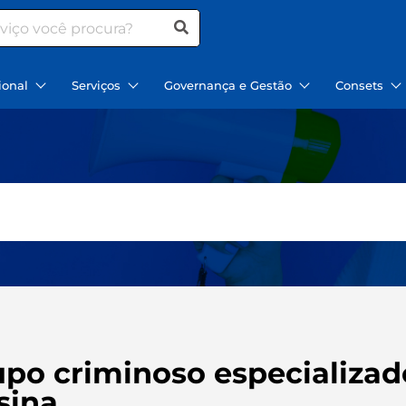
ional
Serviços
Governança e Gestão
Consets
upo criminoso especializad
sina