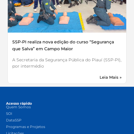
SSP-PI realiza nova edição do curso “Segurança
que Salva” em Campo Maior
A Secretaria da Segurança Pública do Piauí (SSP-PI),
por intermédio
Leia Mais »
Acesso rápido
Quem Somos
SOI
DataSSP
Programas e Projetos
Licitações