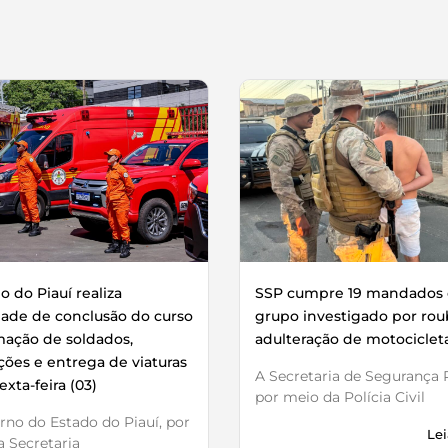
 do Piauí realiza
SSP cumpre 19 mandados 
dade de conclusão do curso
grupo investigado por rou
mação de soldados,
adulteração de motociclet
ões e entrega de viaturas
A Secretaria de Segurança P
exta-feira (03)
por meio da Polícia Civil
no do Estado do Piauí, por
Lei
 Secretaria