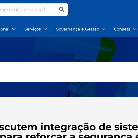
ional
Serviços
Governança e Gestão
Consets
iscutem integração de sist
ara reforçar a segurança 