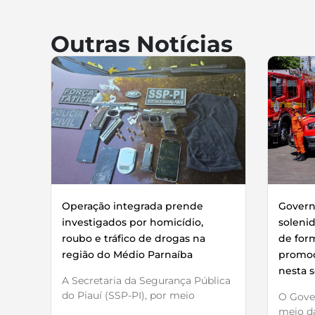
Outras Notícias
Operação integrada prende
Governo
investigados por homicídio,
soleni
roubo e tráfico de drogas na
de for
região do Médio Parnaíba
promoç
nesta s
A Secretaria da Segurança Pública
do Piauí (SSP-PI), por meio
O Gover
meio da