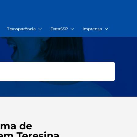
Transparência
DataSSP
Imprensa
ema de
em Teresina