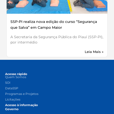
SSP-PI realiza nova edição do curso “Segurança
que Salva” em Campo Maior
A Secretaria da Segurança Pública do Piauí (SSP-PI),
por intermédio
Leia Mais »
Acesso rápido
Quem Somos
SOI
DataSSP
Programas e Projetos
Licitações
Acesso à informação
Governo