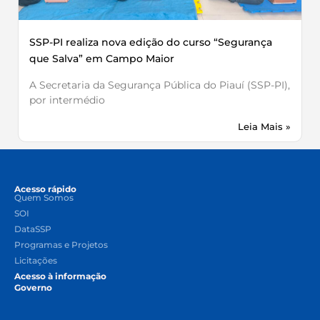
SSP-PI realiza nova edição do curso “Segurança
que Salva” em Campo Maior
A Secretaria da Segurança Pública do Piauí (SSP-PI),
por intermédio
Leia Mais »
Acesso rápido
Quem Somos
SOI
DataSSP
Programas e Projetos
Licitações
Acesso à informação
Governo