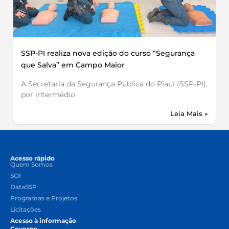
SSP-PI realiza nova edição do curso “Segurança
que Salva” em Campo Maior
A Secretaria da Segurança Pública do Piauí (SSP-PI),
por intermédio
Leia Mais »
Acesso rápido
Quem Somos
SOI
DataSSP
Programas e Projetos
Licitações
Acesso à informação
Governo