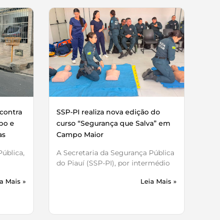
contra
SSP-PI realiza nova edição do
bo e
curso “Segurança que Salva” em
as
Campo Maior
ública,
A Secretaria da Segurança Pública
do Piauí (SSP-PI), por intermédio
a Mais »
Leia Mais »