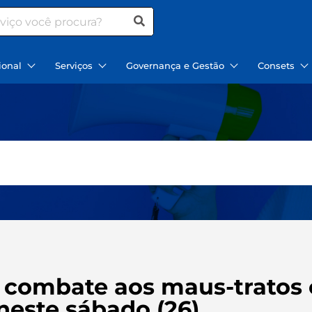
ional
Serviços
Governança e Gestão
Consets
combate aos maus-tratos 
neste sábado (26)