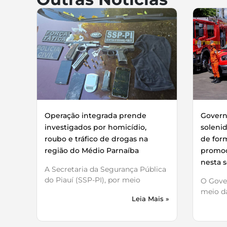
Operação integrada prende
Governo
investigados por homicídio,
soleni
roubo e tráfico de drogas na
de for
região do Médio Parnaíba
promoç
nesta s
A Secretaria da Segurança Pública
do Piauí (SSP-PI), por meio
O Gover
meio da
Leia Mais »