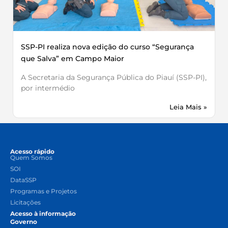
SSP-PI realiza nova edição do curso “Segurança
que Salva” em Campo Maior
A Secretaria da Segurança Pública do Piauí (SSP-PI),
por intermédio
Leia Mais »
Acesso rápido
Quem Somos
SOI
DataSSP
Programas e Projetos
Licitações
Acesso à informação
Governo