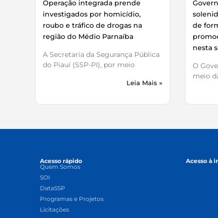
Operação integrada prende
Governo
investigados por homicídio,
soleni
roubo e tráfico de drogas na
de for
região do Médio Parnaíba
promoç
nesta s
A Secretaria da Segurança Pública
do Piauí (SSP-PI), por meio
O Gover
meio da
Leia Mais »
Acesso rápido
Acesso à 
Quem Somos
SOI
DataSSP
Programas e Projetos
Licitações