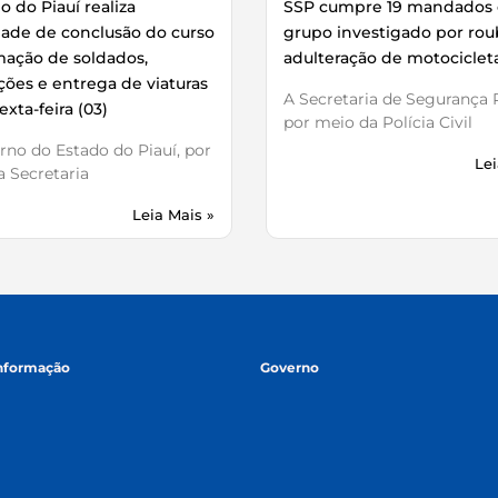
 do Piauí realiza
SSP cumpre 19 mandados 
dade de conclusão do curso
grupo investigado por rou
mação de soldados,
adulteração de motociclet
ões e entrega de viaturas
A Secretaria de Segurança P
exta-feira (03)
por meio da Polícia Civil
no do Estado do Piauí, por
Lei
 Secretaria
Leia Mais »
informação
Governo