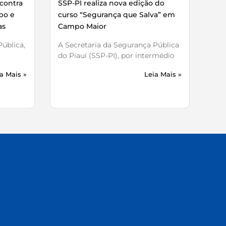
contra
SSP-PI realiza nova edição do
bo e
curso “Segurança que Salva” em
as
Campo Maior
ública,
A Secretaria da Segurança Pública
do Piauí (SSP-PI), por intermédio
a Mais »
Leia Mais »