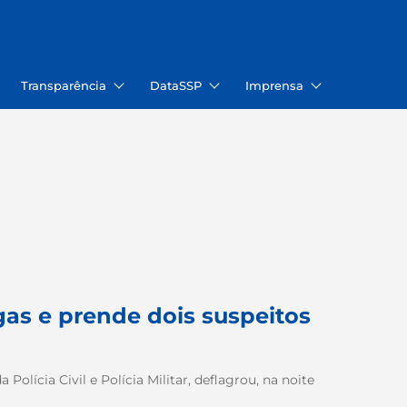
Transparência
DataSSP
Imprensa
gas e prende dois suspeitos
Polícia Civil e Polícia Militar, deflagrou, na noite