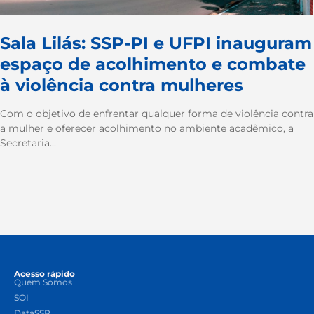
Sala Lilás: SSP-PI e UFPI inauguram
espaço de acolhimento e combate
à violência contra mulheres
Com o objetivo de enfrentar qualquer forma de violência contra
a mulher e oferecer acolhimento no ambiente acadêmico, a
Secretaria...
Acesso rápido
Quem Somos
SOI
DataSSP