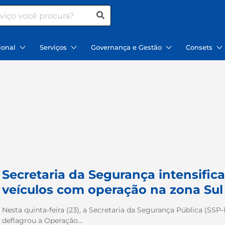
ional
Serviços
Governança e Gestão
Consets
Secretaria da Segurança intensifi
veículos com operação na zona Sul
Nesta quinta-feira (23), a Secretaria da Segurança Pública (SSP-PI
deflagrou a Operação...