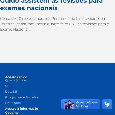
Guido assistem às revisões para
exames nacionais
Cerca de 50 reeducandos da Penitenciária Irmão Guido, em
Teresina, assistiram, nesta quarta-feira (27), às revisões para o
Exame Nacional...
Acesso rápido
Quem Somos
SOI
DataSSP
Programas e Projetos
Licitações
Acesso à informação
Governo