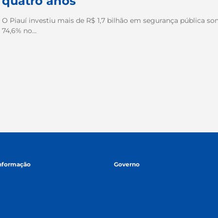
quatro anos
O Piauí investiu mais de R$ 1,7 bilhão em segurança pública 
74,6% no...
informação
Governo