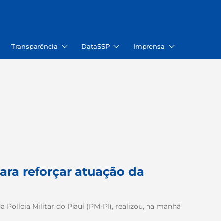
Transparência
DataSSP
Imprensa
ara reforçar atuação da
 Polícia Militar do Piauí (PM-PI), realizou, na manhã