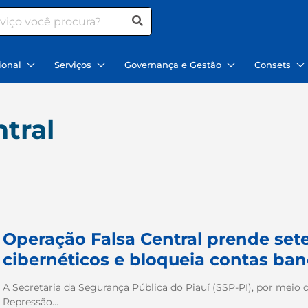
ional
Serviços
Governança e Gestão
Consets
tral
Operação Falsa Central prende set
cibernéticos e bloqueia contas ban
A Secretaria da Segurança Pública do Piauí (SSP-PI), por meio d
Repressão...