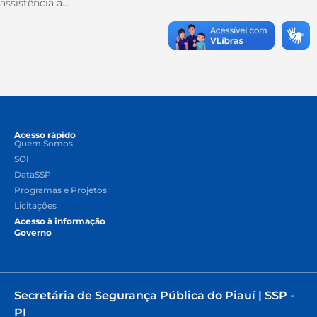
assistência a...
Acesso rápido
Quem Somos
SOI
DataSSP
Programas e Projetos
Licitações
Acesso à informação
Governo
Secretária de Segurança Pública do Piauí | SSP -
PI