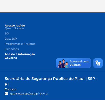
Acesso rápido
Quem Somos
SOI
DataSSP
Programas e Projetos
Licitações
Acesso à informação
Governo
Secretária de Segurança Pública do Piauí | SSP -
PI
Contato
gabinete.ssp@ssp.pi.gov.br