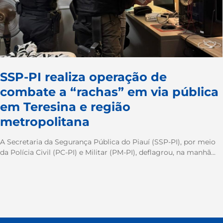
SSP-PI realiza operação de
combate a “rachas” em via pública
em Teresina e região
metropolitana
A Secretaria da Segurança Pública do Piauí (SSP-PI), por meio
da Polícia Civil (PC-PI) e Militar (PM-PI), deflagrou, na manhã...