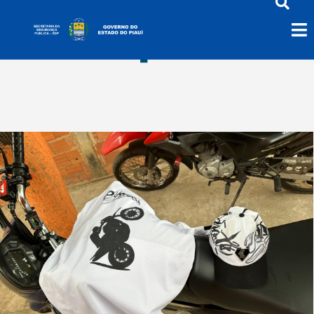
Rolêzinho[