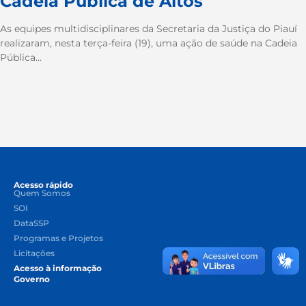
Cadeia Pública de Altos
As equipes multidisciplinares da Secretaria da Justiça do Piauí
realizaram, nesta terça-feira (19), uma ação de saúde na Cadeia
Pública...
Acesso rápido
Quem Somos
SOI
DataSSP
Programas e Projetos
Licitações
Acesso à informação
Governo