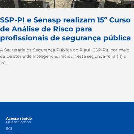
SSP-PI e Senasp realizam 15º Curso
de Análise de Risco para
profissionais de segurança pública
A Secretaria da Segurança Pública do Piauí (SSP-PI), por meio
da Diretoria de Inteligência, iniciou nesta segunda-feira (11) a
15ª...
Acesso rápido
Quem Somos
SOI