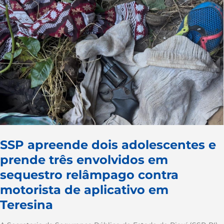
SSP apreende dois adolescentes e
prende três envolvidos em
sequestro relâmpago contra
motorista de aplicativo em
Teresina