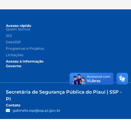
Acesso rápido
Quem Somos
SOI
DataSSP
Programas e Projetos
Licitações
Acesso à informação
Governo
Secretária de Segurança Pública do Piauí | SSP -
PI
Contato
gabinete.ssp@ssp.pi.gov.br