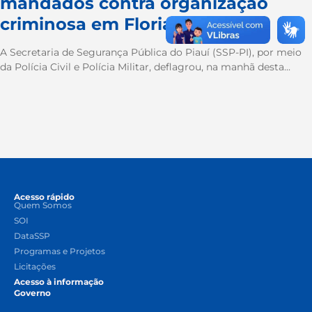
mandados contra organização
criminosa em Floriano
A Secretaria de Segurança Pública do Piauí (SSP-PI), por meio
da Polícia Civil e Polícia Militar, deflagrou, na manhã desta...
Acesso rápido
Quem Somos
SOI
DataSSP
Programas e Projetos
Licitações
Acesso à informação
Governo