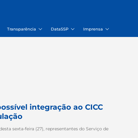
Transparência
DataSSP
Imprensa
ossível integração ao CICC
ulação
sta sexta-feira (27), representantes do Serviço de