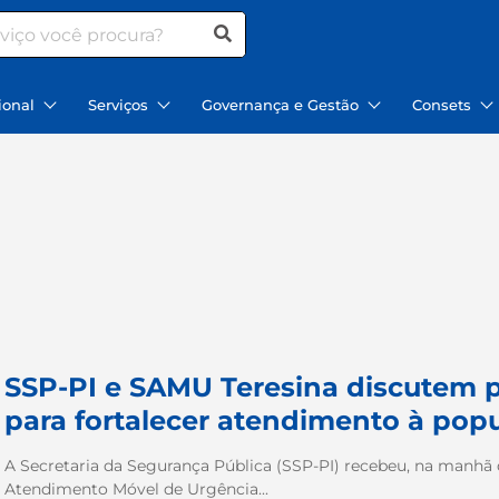
ional
Serviços
Governança e Gestão
Consets
SSP-PI e SAMU Teresina discutem p
para fortalecer atendimento à pop
A Secretaria da Segurança Pública (SSP-PI) recebeu, na manhã de
Atendimento Móvel de Urgência...