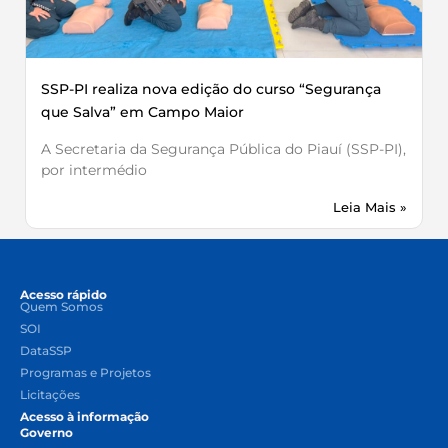
SSP-PI realiza nova edição do curso “Segurança
que Salva” em Campo Maior
A Secretaria da Segurança Pública do Piauí (SSP-PI),
por intermédio
Leia Mais »
Acesso rápido
Quem Somos
SOI
DataSSP
Programas e Projetos
Licitações
Acesso à informação
Governo