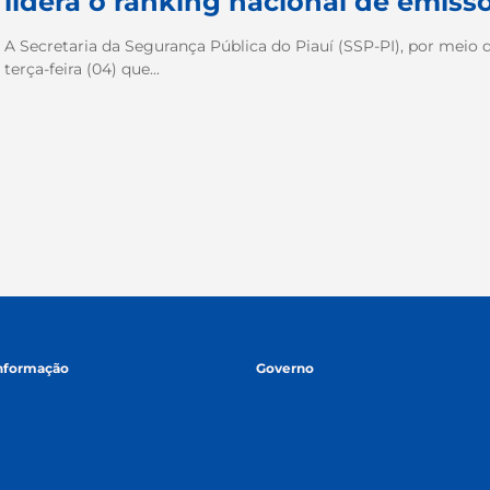
lidera o ranking nacional de emiss
A Secretaria da Segurança Pública do Piauí (SSP-PI), por meio d
terça-feira (04) que...
informação
Governo