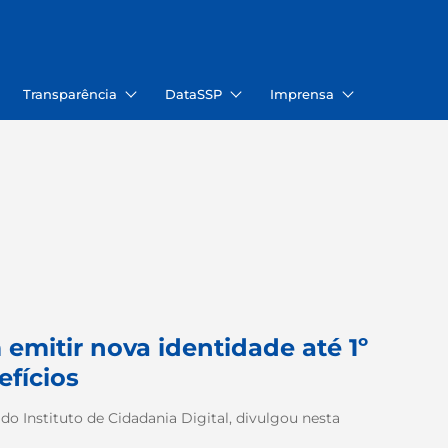
Transparência
DataSSP
Imprensa
emitir nova identidade até 1º
efícios
do Instituto de Cidadania Digital, divulgou nesta