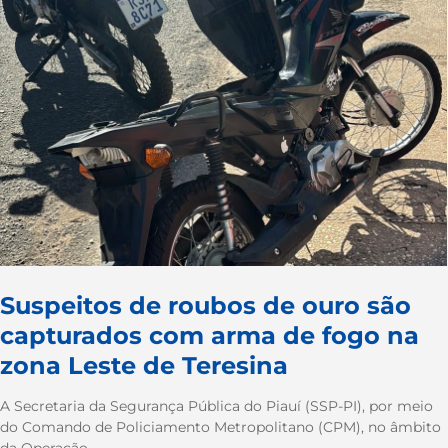
Suspeitos de roubos de ouro são
capturados com arma de fogo na
zona Leste de Teresina
A Secretaria da Segurança Pública do Piauí (SSP-PI), por meio
do Comando de Policiamento Metropolitano (CPM), no âmbito
da Operação...