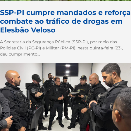
SSP-PI cumpre mandados e reforça
combate ao tráfico de drogas em
Elesbão Veloso
A Secretaria da Segurança Pública (SSP-PI), por meio das
Polícias Civil (PC-PI) e Militar (PM-PI), nesta quinta-feira (23),
deu cumprimento...