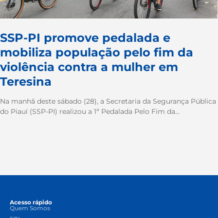
SSP-PI promove pedalada e
mobiliza população pelo fim da
violência contra a mulher em
Teresina
Na manhã deste sábado (28), a Secretaria da Segurança Pública
do Piauí (SSP-PI) realizou a 1ª Pedalada Pelo Fim da...
Acesso rápido
Quem Somos