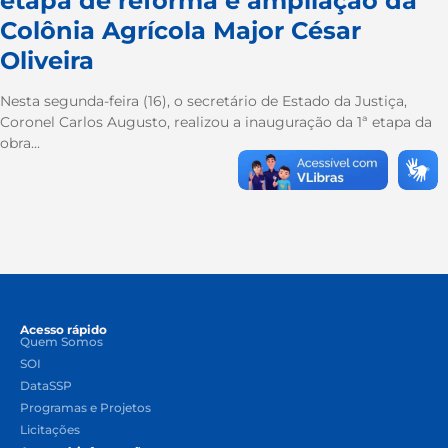
etapa de reforma e ampliação da
Colônia Agrícola Major César
Oliveira
Nesta segunda-feira (16), o secretário de Estado da Justiça,
Coronel Carlos Augusto, realizou a inauguração da 1ª etapa da
obra...
Acesso rápido
Quem Somos
SOI
DataSSP
Programas e Projetos
Licitações