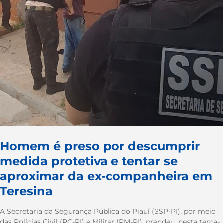
Homem é preso por descumprir
medida protetiva e tentar se
aproximar da ex-companheira em
Teresina
A Secretaria da Segurança Pública do Piauí (SSP-PI), por meio
das Polícias Civil (PC-PI) e Militar (PM-PI), prendeu, nesta terça-