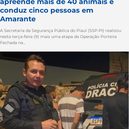
apreende mais de 40 animais e
conduz cinco pessoas em
Amarante
A Secretaria da Segurança Pública do Piauí (SSP-PI) realizou
nesta terça-feira (9) mais uma etapa da Operação Porteira
Fechada na...